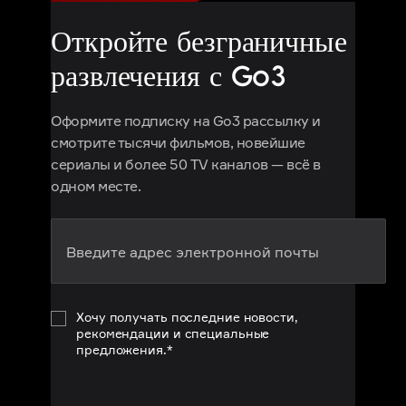
Откройте безграничные
развлечения с Go3
Оформите подписку на Go3 рассылку и
смотрите тысячи фильмов, новейшие
сериалы и более 50 TV каналов — всё в
одном месте.
Хочу получать последние новости,
рекомендации и специальные
предложения.*