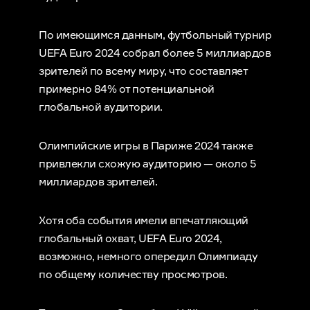
По имеющимся данным, футбольный турнир
UEFA Euro 2024 собрал более 5 миллиардов
зрителей по всему миру, что составляет
примерно 84% от потенциальной
глобальной аудитории.
Олимпийские игры в Париже 2024 также
привлекли схожую аудиторию — около 5
миллиардов зрителей.
Хотя оба события имели впечатляющий
глобальный охват, UEFA Euro 2024,
возможно, немного опередил Олимпиаду
по общему количеству просмотров.