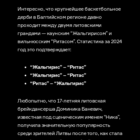
Интересно, что крупнейшее баскетбольное
дерби в Балтийском регионе давно
проходит между двумя литовскими
грандами — каунским “Жальгирисом” и
вильнюсским “Ритасом”. Статистика за 2024
год это подтверждает:
“Жальгирис” – “Ритас”
“Жальгирис” – “Ритас”
“Ритас” – “Жальгирис”
Любопытно, что 17-летняя литовская
брейкдансерша Доминика Баневич,
известная под сценическим именем “Ника”,
получила значительную популярность
среди зрителей Литвы после того, как стала