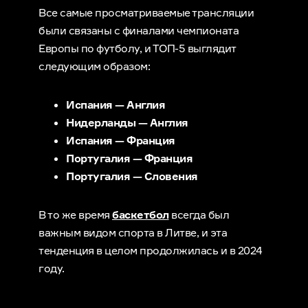
Все самые просматриваемые трансляции
были связаны с финалами чемпионата
Европы по футболу, и ТОП-5 выглядит
следующим образом:
Испания — Англия
Нидерланды — Англия
Испания — Франция
Португалия — Франция
Португалия — Словения
В то же время
баскетбол
всегда был
важным видом спорта в Литве, и эта
тенденция в целом продолжилась и в 2024
году.