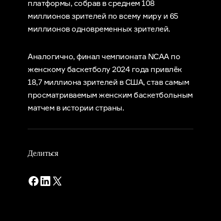
платформы, собрав в среднем 108
миллионов зрителей по всему миру и 65
миллионов одновременных зрителей.
Аналогично, финал чемпионата NCAA по
женскому баскетболу 2024 года привлёк
18,7 миллиона зрителей в США, став самым
просматриваемым женским баскетбольным
матчем в истории страны.
Делиться