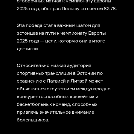
отборочных матчах к чемпионату Европы
2025 года, обыграв Польшу со счётом 82:78.
Эта победа стала важным шагом для
эстонцев на пути к чемпионату Европы
2025 года — цели, которую они в итоге
достигли.
Относительно низкая аудитория
спортивных трансляций в Эстонии по
сравнению с Латвией и Литвой может
объясняться отсутствием международно
конкурентоспособных хоккейных и
баскетбольных команд, способных
привлечь значительное внимание
болельщиков.