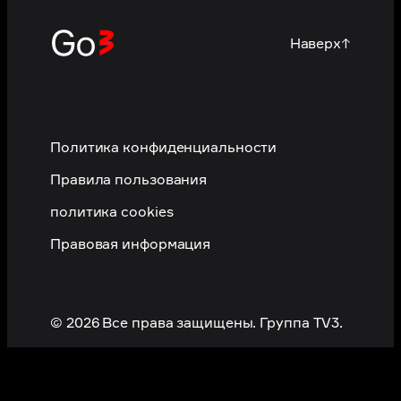
Наверх
↑
Политика конфиденциальности
Правила пользования
политика cookies
Правовая информация
© 2026 Все права защищены. Группа TV3.