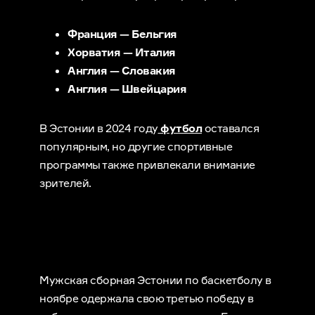
Франция — Бельгия
Хорватия — Италия
Англия — Словакия
Англия — Швейцария
В Эстонии в 2024 году
футбол
оставался
популярным, но другие спортивные
программы также привлекали внимание
зрителей.
Мужская сборная Эстонии по баскетболу в
ноябре одержала свою третью победу в