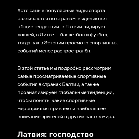
Хотя самые популярные виды спорта
различаются по странам, выделяются
общие тенденции: в Латвии лидирует
хоккей, в Литве — баскетбол и футбол,
тогда как в Эстонии просмотр спортивных
событий менее распространён.
В этой статье мы подробно рассмотрим
самые просматриваемые спортивные
события в странах Балтии, а также
проанализируем глобальные тенденции,
чтобы понять, какие спортивные
мероприятия привлекли наибольшее
внимание зрителей в других частях мира.
Латвия: господство