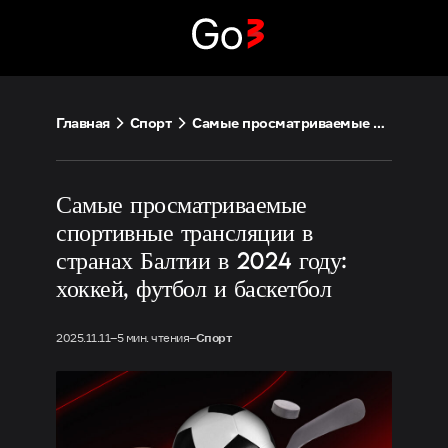
Перейти
к
содержимому
Главная
Спорт
Самые просматриваемые спортивные трансляции в странах Балтии в 2024 году: хоккей, футбол и баскетбол
Самые просматриваемые
спортивные трансляции в
странах Балтии в 2024 году:
хоккей, футбол и баскетбол
2025.11.11
–
5 мин. чтения
–
Спорт