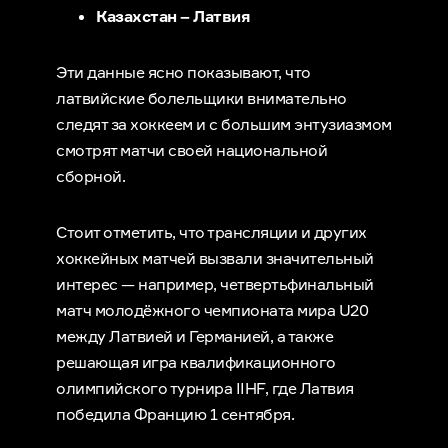
Казахстан – Латвия
Эти данные ясно показывают, что
латвийские болельщики внимательно
следят за хоккеем и с большим энтузиазмом
смотрят матчи своей национальной
сборной.
Стоит отметить, что трансляции и других
хоккейных матчей вызвали значительный
интерес — например, четвертьфинальный
матч молодёжного чемпионата мира U20
между Латвией и Германией, а также
решающая игра квалификационного
олимпийского турнира IIHF, где Латвия
победила Францию 1 сентября.