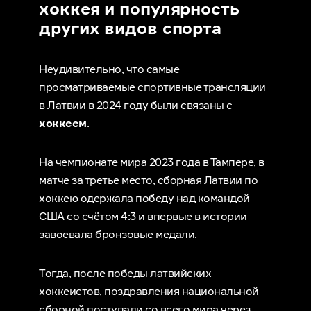
хоккея и популярность
других видов спорта
Неудивительно, что самые
просматриваемые спортивные трансляции
в Латвии в 2024 году были связаны с
хоккеем
.
На чемпионате мира 2023 года в Тампере, в
матче за третье место, сборная Латвии по
хоккею одержала победу над командой
США со счётом 4:3 и впервые в истории
завоевала бронзовые медали.
Тогда, после победы латвийских
хоккеистов, поздравления национальной
сборной поступали со всего мира через