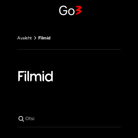
Liigu
sisu
juurde
Avaleht
Filmid
Filmid
Otsi