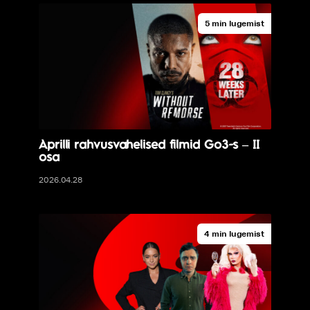
5 min lugemist
Aprilli rahvusvahelised filmid Go3-s – II
osa
2026.04.28
4 min lugemist