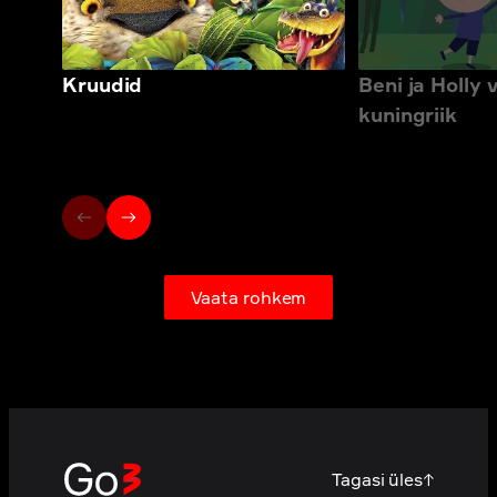
Kruudid
Beni ja Holly 
kuningriik
Vaata rohkem
Tagasi üles
↑