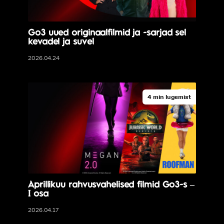
Go3 uued originaalfilmid ja -sarjad sel
kevadel ja suvel
2026.04.24
4 min lugemist
Aprillikuu rahvusvahelised filmid Go3-s –
I osa
2026.04.17