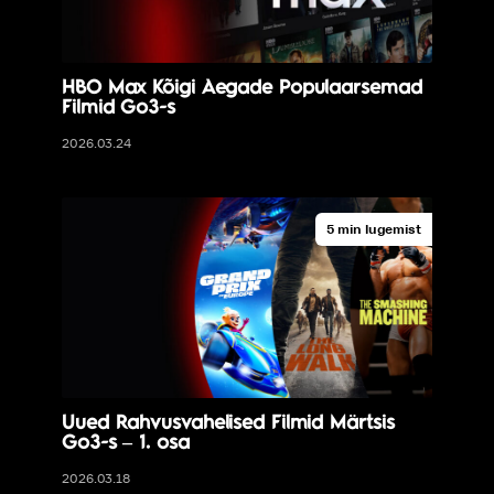
HBO Max Kõigi Aegade Populaarsemad
Filmid Go3-s
2026.03.24
5 min lugemist
Uued Rahvusvahelised Filmid Märtsis
Go3-s – 1. osa
2026.03.18