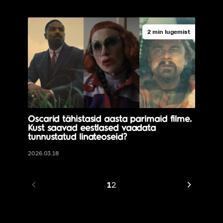
2 min lugemist
Oscarid tähistasid aasta parimaid filme.
Kust saavad eestlased vaadata
tunnustatud linateoseid?
2026.03.18
1
2