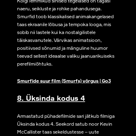
Kõigi lemmikud sinised tegelased on tagasi
naeru, seikluste ja rohke pahandusega.
Smurfid toob klassikalised animakangelased
taas ekraanile lõbusa ja tempoka looga, mis
sobib nii lastele kui ka nostalgilistele
täiskasvanutele. Värvikas animatsioon,
positiivsed sõnumid ja mänguline huumor
teevad sellest ideaalse valiku jaanuarikuiseks
perefilmiõhtuks.
Smurfide suur film (Smurfs) võrgus | Go3
8. Üksinda kodus 4
Armastatud pühadefilmide sari jätkub filmiga
Üksinda kodus 4. Seekord satub noor Kevin
McCallister taas sekeldustesse – uute