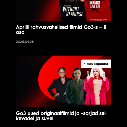
Aprilli rahvusvahelised filmid Go3-s – II
osa
2026.04.28
4 min lugemist
Go3 uued originaalfilmid ja -sarjad sel
kevadel ja suvel