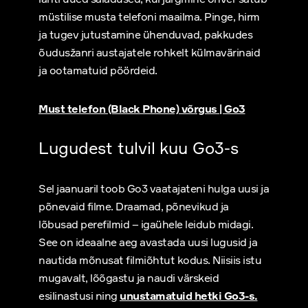
müstilise musta telefoni maailma. Pinge, hirm
ja tugev jutustamine ühenduvad, pakkudes
õudusžanri austajatele rohkelt külmavärinaid
ja ootamatuid pöördeid.
Must telefon (Black Phone) võrgus | Go3
Lugudest tulvil kuu Go3-s
Sel jaanuaril toob Go3 vaatajateni hulga uusi ja
põnevaid filme. Draamad, põnevikud ja
lõbusad perefilmid – igaühele leidub midagi.
See on ideaalne aeg avastada uusi lugusid ja
nautida mõnusat filmiõhtut kodus. Niisiis istu
mugavalt, lõõgastu ja naudi värskeid
esilinastusi ning
unustamatuid hetki Go3-s.