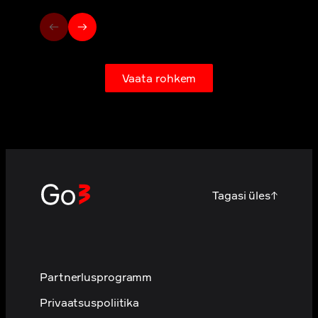
Vaata rohkem
Tagasi üles
↑
Partnerlusprogramm
Privaatsuspoliitika