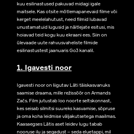
kuu esilinastused pakuvad midagi igale
maitsele. Kas otsite mõtlemapanevaid filme või
kerget meelelahutust, need filmid lubavad
unustamatuid lugusid ja näitlejate esitusi, mis
hoiavad teid kogu kuu ekraani ees. Siin on
ülevaade uute rahvusvaheliste filmide
esilinastustest jaanuaris Go3 kanalil.
1. Igavesti noor
Igavesti noor on liigutav Läti täiskasvanuks
saamise draama, mille režissöör on Armands
Začs. Film jutustab loo noorte seltskonnast,
kes seisab silmitsi suureks kasvamise, sõpruse
ja oma koha leidmise väljakutsetega maailmas.
Kaasaegses Lätis aset leidev lugu tabab
nooruse ilu ja segadust – seda eluetappi, mil