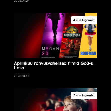
2026.04.24
4 min lugemist
Aprillikuu rahvusvahelised filmid Go3-s –
I osa
2026.04.17
5 min lugemist