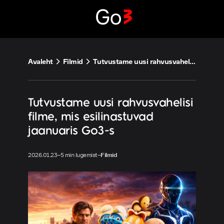
Liigu
sisu
juurde
Avaleht
Filmid
Tutvustame uusi rahvusvahelisi filme, mis esilinastuvad jaanuaris Go3-s
Tutvustame uusi rahvusvahelisi
filme, mis esilinastuvad
jaanuaris Go3-s
2026.01.23
–
5 min lugemist
–
Filmid