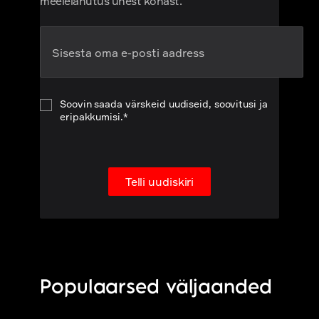
meelelahutus ühest kohast.
Soovin saada värskeid uudiseid, soovitusi ja
eripakkumisi.*
Telli uudiskiri
Populaarsed väljaanded