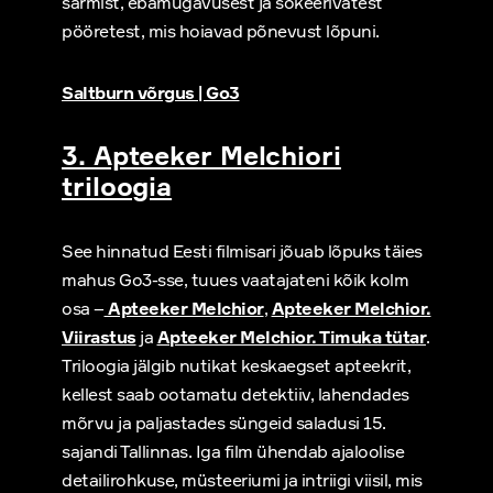
sarmist, ebamugavusest ja šokeerivatest
pööretest, mis hoiavad põnevust lõpuni.
Saltburn võrgus | Go3
3. Apteeker Melchiori
triloogia
See hinnatud Eesti filmisari jõuab lõpuks täies
mahus Go3-sse, tuues vaatajateni kõik kolm
osa –
Apteeker Melchior
,
Apteeker Melchior.
Viirastus
ja
Apteeker Melchior. Timuka tütar
.
Triloogia jälgib nutikat keskaegset apteekrit,
kellest saab ootamatu detektiiv, lahendades
mõrvu ja paljastades süngeid saladusi 15.
sajandi Tallinnas. Iga film ühendab ajaloolise
detailirohkuse, müsteeriumi ja intriigi viisil, mis