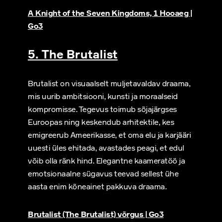
A Knight of the Seven Kingdoms, 1 Hooaeg |
Go3
5. The Brutalist
Brutalist on visuaalselt muljetavaldav draama,
mis uurib ambitsiooni, kunsti ja moraalseid
kompromisse. Tegevus toimub sõjajärgses
Euroopas ning keskendub arhitektile, kes
emigreerub Ameerikasse, et oma elu ja karjääri
uuesti üles ehitada, avastades peagi, et edul
võib olla ränk hind. Elegantne kaameratöö ja
emotsionaalne sügavus teevad sellest ühe
aasta enim kõneainet pakkuva draama.
Brutalist (The Brutalist) võrgus | Go3