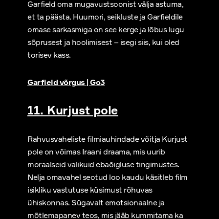
Garfield oma mugavustsoonist välja astuma,
et ta päästa. Huumori, seikluste ja Garfieldile
omase sarkasmiga on see kerge ja lõbus lugu
sõprusest ja hoolimisest – isegi siis, kui oled
torisev kass.
Garfield võrgus | Go3
11. Kurjust pole
Rahvusvaheliste filmiauhindade võitja Kurjust
pole on võimas Iraani draama, mis uurib
moraalseid valikuid ebaõigluse tingimustes.
Nelja omavahel seotud loo kaudu käsitleb film
isikliku vastutuse küsimust rõhuvas
ühiskonnas. Sügavalt emotsionaalne ja
mõtlemapanev teos, mis jääb kummitama ka