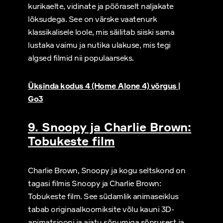
kurikaelte, vidinate ja pööraselt naljakate
lõksudega. See on värske vaatenurk
klassikalisele loole, mis säilitab siiski sama
lustaka vaimu ja nutika ulakuse, mis tegi
algsed filmid nii populaarseks.
Üksinda kodus 4 (Home Alone 4) võrgus |
Go3
9. Snoopy ja Charlie Brown:
Tobukeste film
Charlie Brown, Snoopy ja kogu seltskond on
tagasi filmis Snoopy ja Charlie Brown:
Tobukeste film. See südamlik animaseiklus
tabab originaalkoomiksite võlu kauni 3D-
animatsiooni ja ajatu sõnumiga sõprusest ja