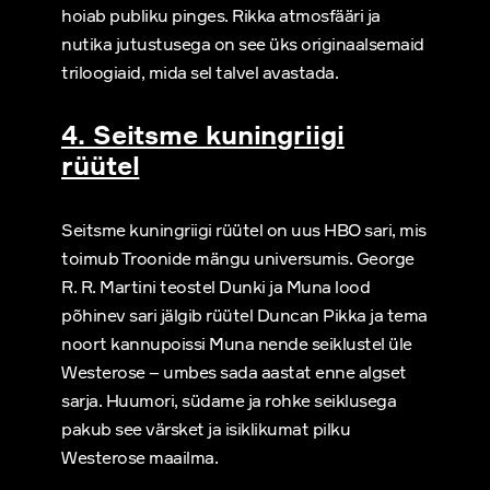
hoiab publiku pinges. Rikka atmosfääri ja
nutika jutustusega on see üks originaalsemaid
triloogiaid, mida sel talvel avastada.
4. Seitsme kuningriigi
rüütel
Seitsme kuningriigi rüütel on uus HBO sari, mis
toimub Troonide mängu universumis. George
R. R. Martini teostel Dunki ja Muna lood
põhinev sari jälgib rüütel Duncan Pikka ja tema
noort kannupoissi Muna nende seiklustel üle
Westerose – umbes sada aastat enne algset
sarja. Huumori, südame ja rohke seiklusega
pakub see värsket ja isiklikumat pilku
Westerose maailma.