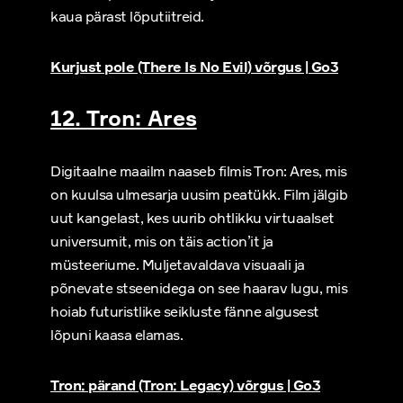
kaua pärast lõputiitreid.
Kurjust pole (There Is No Evil) võrgus | Go3
12. Tron: Ares
Digitaalne maailm naaseb filmis Tron: Ares, mis
on kuulsa ulmesarja uusim peatükk. Film jälgib
uut kangelast, kes uurib ohtlikku virtuaalset
universumit, mis on täis action’it ja
müsteeriume. Muljetavaldava visuaali ja
põnevate stseenidega on see haarav lugu, mis
hoiab futuristlike seikluste fänne algusest
lõpuni kaasa elamas.
Tron: pärand (Tron: Legacy) võrgus | Go3