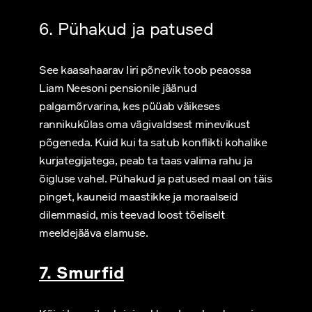
6. Pühakud ja patused
See kaasahaarav Iiri põnevik toob peaossa
Liam Neesoni pensionile jäänud
palgamõrvarina, kes püüab väikeses
rannikukülas oma vägivaldsest minevikust
põgeneda. Kuid kui ta satub konflikti kohalike
kurjategijatega, peab ta taas valima rahu ja
õigluse vahel. Pühakud ja patused maal on täis
pinget, kauneid maastikke ja moraalseid
dilemmasid, mis teevad loost tõeliselt
meeldejääva elamuse.
7. Smurfid