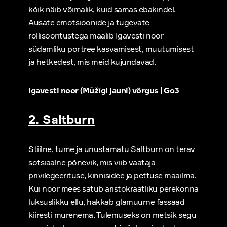
kõik näib võimalik, kuid samas ebakindel.
Ausate emotsioonide ja tugevate
rollisooritustega maalib Igavesti noor
südamliku portree kasvamisest, muutumisest
ja hetkedest, mis meid kujundavad.
Igavesti noor (Mūžīgi jauni) võrgus | Go3
2. Saltburn
Stiilne, tume ja unustamatu Saltburn on terav
sotsiaalne põnevik, mis viib vaataja
privilegeerituse, kinnisidee ja pettuse maailma.
Kui noor mees satub aristokraatliku perekonna
luksuslikku ellu, hakkab glamuurne fassaad
kiiresti murenema. Tulemuseks on metsik segu