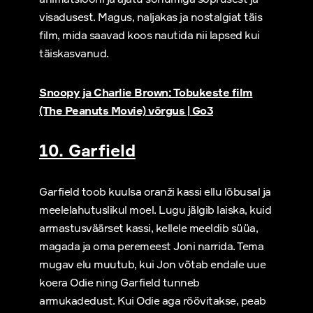
visadusest. Magus, naljakas ja nostalgiat täis
film, mida saavad koos nautida nii lapsed kui
täiskasvanud.
Snoopy ja Charlie Brown: Tobukeste film
(The Peanuts Movie) võrgus | Go3
10. Garfield
Garfield toob kuulsa oranži kassi ellu lõbusal ja
meelelahutuslikul moel. Lugu jälgib laiska, kuid
armastusväärset kassi, kellele meeldib süüa,
magada ja oma peremeest Joni narrida. Tema
mugav elu muutub, kui Jon võtab endale uue
koera Odie ning Garfield tunneb
armukadedust. Kui Odie aga röövitakse, peab