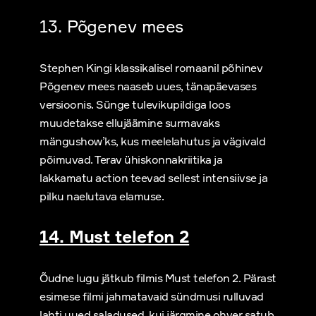
13. Põgenev mees
Stephen Kingi klassikalisel romaanil põhinev
Põgenev mees naaseb uues, tänapäevases
versioonis. Sünge tulevikupildiga loos
muudetakse ellujäämine surmavaks
mängushow’ks, kus meelelahutus ja vägivald
põimuvad. Terav ühiskonnakriitika ja
lakkamatu action teevad sellest intensiivse ja
pilku naelutava elamuse.
14. Must telefon 2
Õudne lugu jätkub filmis Must telefon 2. Pärast
esimese filmi jahmatavaid sündmusi rulluvad
lahti uued saladused, kui järgmine ohver satub