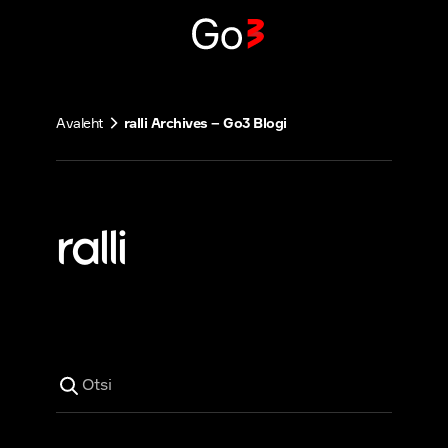
Liigu
sisu
juurde
Avaleht
ralli Archives – Go3 Blogi
ralli
Otsi