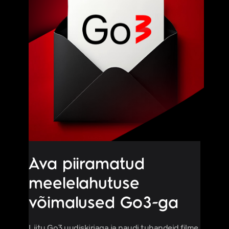
Ava piiramatud
meelelahutuse
võimalused Go3-ga
Liitu Go3 uudiskirjaga ja naudi tuhandeid filme,