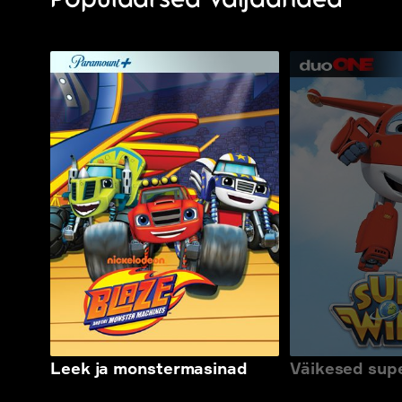
Leek ja monstermasinad
Väikesed sup