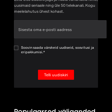
uusimaid seriaale ning üle 50 telekanali. Kogu
meelelahutus ühest kohast.
Soovin saada värskeid uudiseid, soovitusi ja
eripakkumisi.*
Telli uudiskiri
Populaarsed väljaanded